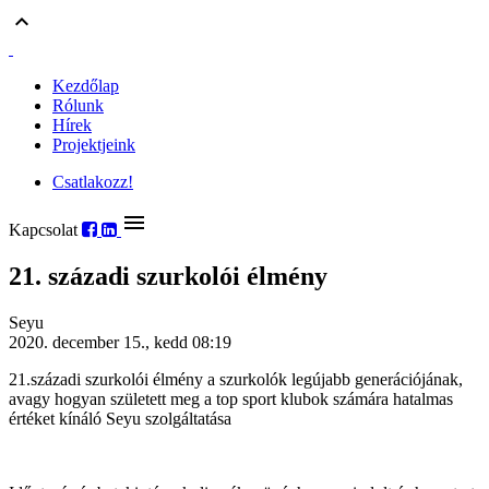
keyboard_arrow_up
Kezdőlap
Rólunk
Hírek
Projektjeink
Csatlakozz!
menu
Kapcsolat
21. századi szurkolói élmény
Seyu
2020. december 15., kedd 08:19
21.századi szurkolói élmény a szurkolók legújabb generációjának,
avagy hogyan született meg a top sport klubok számára hatalmas
értéket kínáló Seyu szolgáltatása