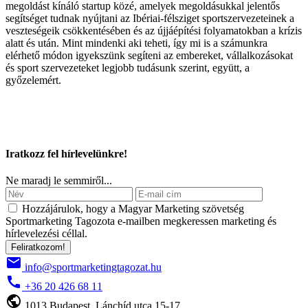
megoldást kínáló startup közé, amelyek megoldásukkal jelentős
segítséget tudnak nyújtani az Ibériai-félsziget sportszervezeteinek a
veszteségeik csökkentésében és az újjáépítési folyamatokban a krízis
alatt és után. Mint mindenki aki teheti, így mi is a számunkra
elérhető módon igyekszünk segíteni az embereket, vállalkozásokat
és sport szervezeteket legjobb tudásunk szerint, együtt, a
győzelemért.
Iratkozz fel hírlevelünkre!
Ne maradj le semmiről...
Hozzájárulok, hogy a Magyar Marketing szövetség
Sportmarketing Tagozota e‑mailben megkeressen marketing és
hírlevelezési céllal.
Feliratkozom!
email
info@sportmarketingtagozat.hu
call
+36 20 426 68 11
public
1013 Budapest, Lánchíd utca 15-17.