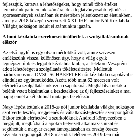
fejlesztjük, kutatva a lehetőségeket, hogy minél több értéket
teremtsünk partnereink számára, de a leglátványosabb fejlődés a
sportesemények számában és méretében jelentkezett az életünkben,
amely a 2018 közepén szervezett XXI. IHF Junior Női Kézilabda
Világbajnokságon indult el számunkra igazán.
A honi kézilabda szerelmesei örülhettek a szolgáltatásunknak
először
Az első ügyfél is egy olyan mérföldkő volt, amire szívesen
emlékszünk vissza, különösen úgy, hogy a világ egyik
legnépszerűbb és legjobb kézilabda klubja, a Telekom Veszprém
adott lehetőséget a szolgáltatás tökéletesítésére. Mellettük
párhuzamosan a DVSC SCHAEFFLER női kézilabda csapatával is
elindult az együttműködés. Azóta több mint 62 meccsen volt
elérhető a szolgáltatásunk ezen csapatoknál. Meghálálva nekik a
belénk vetett bizalmukat a kezdetekkor, az új fejlesztéseinket a mai
napig ennél a két klubnál mutatjuk be először.
Nagy lépést tettünk a 2018-as női junior kézilabda világbajnokságon
szoftverfejlesztés, megjelenés és vállalkozásfejlesztés szempontjából.
Ekkor tettük elérhetővé a szurkolóknak Android környezetben a
megújult, megbízható alapokra helyezett alkalmazásunkat és
segíthettük a magyar csapat támogatásában az ország összes
kézilabda rajongóját. 2018 második felében és 2019-ben már