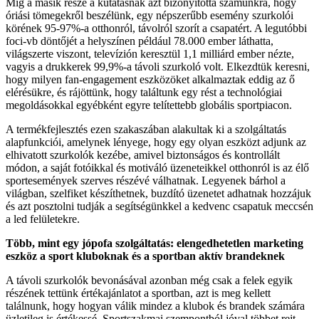
Míg a másik része a kutatásnak azt bizonyította számunkra, hogy
óriási tömegekről beszélünk, egy népszerűbb esemény szurkolói
körének 95-97%-a otthonról, távolról szorít a csapatért. A legutóbbi
foci-vb döntőjét a helyszínen például 78.000 ember láthatta,
világszerte viszont, televízión keresztül 1,1 milliárd ember nézte,
vagyis a drukkerek 99,9%-a távoli szurkoló volt. Elkezdtük keresni,
hogy milyen fan-engagement eszközöket alkalmaztak eddig az ő
elérésükre, és rájöttünk, hogy találtunk egy rést a technológiai
megoldásokkal egyébként egyre telítettebb globális sportpiacon.
A termékfejlesztés ezen szakaszában alakultak ki a szolgáltatás
alapfunkciói, amelynek lényege, hogy egy olyan eszközt adjunk az
elhivatott szurkolók kezébe, amivel biztonságos és kontrollált
módon, a saját fotóikkal és motiváló üzeneteikkel otthonról is az élő
sportesemények szerves részévé válhatnak. Legyenek bárhol a
világban, szelfiket készíthetnek, buzdító üzenetet adhatnak hozzájuk
és azt posztolni tudják a segítségünkkel a kedvenc csapatuk meccsén
a led felületekre.
Több, mint egy jópofa szolgáltatás: elengedhetetlen marketing
eszköz a sport kluboknak és a sportban aktív brandeknek
A távoli szurkolók bevonásával azonban még csak a felek egyik
részének tettünk értékajánlatot a sportban, azt is meg kellett
találnunk, hogy hogyan válik mindez a klubok és brandek számára
üzletileg is értékessé. Sportszakmai szempontból jóval többet rejt