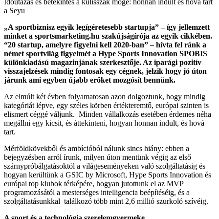
Időutazás és betekintés a kulisszák mögé: honnan indult és hova tart
a Seyu
„A sportbiznisz egyik legígéretesebb startupja” – így jellemzett
minket a sportsmarketing.hu szakújságírója az egyik cikkében.
“20 startup, amelyre figyelni kell 2020-ban” – hívta fel ránk a
német sportvilág figyelmét a Hype Sports Innovation SPOBIS
különkiadású magazinjának szerkesztője. Az iparági pozitív
visszajelzések mindig fontosak egy cégnek, jelzik hogy jó úton
járunk ami egyben újabb erőket mozgósít bennünk.
Az elmúlt két évben folyamatosan azon dolgoztunk, hogy mindig
kategóriát lépve, egy széles körben értékteremtő, európai szinten is
elismert céggé váljunk. Minden vállalkozás esetében érdemes néha
megállni egy kicsit, és áttekinteni, hogyan honnan indult, és hová
tart.
Mérföldkövekből és ambícióból nálunk sincs hiány: ebben a
bejegyzésben arról írunk, milyen úton mentünk végig az első
szárnypróbálgatásoktól a világeseményeken való szolgáltatásig és
hogyan kerültünk a GSIC by Microsoft, Hype Sports Innovation és
európai top klubok térképére, hogyan jutottunk el az MVP
programozásától a mesterséges intelligencia beépítéséig, és a
szolgáltatásunkkal találkozó több mint 2,6 millió szurkoló szívéig.
A sport és a technológia szerelemgyermeke