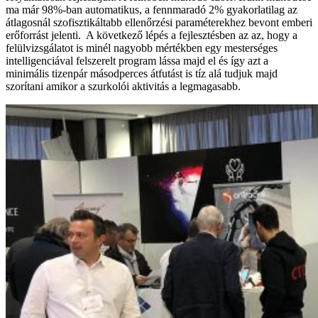
ma már 98%-ban automatikus, a fennmaradó 2% gyakorlatilag az
átlagosnál szofisztikáltabb ellenőrzési paraméterekhez bevont emberi
erőforrást jelenti. A következő lépés a fejlesztésben az az, hogy a
felülvizsgálatot is minél nagyobb mértékben egy mesterséges
intelligenciával felszerelt program lássa majd el és így azt a
minimális tizenpár másodperces átfutást is tíz alá tudjuk majd
szorítani amikor a szurkolói aktivitás a legmagasabb.