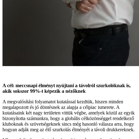
A cél: meccsnapi élményt nyújtani a távolról szurkolóknak is,
akik sokszor 99%-t képezik a nézőknek
A megvalósítási folyamatot kutatással kezdtük, hiszen minden
megalapozott és jó döntésnek az alapja a célpiac ismerete. A
kutatásaink két nagy területen vittük végbe, amelyek közül az egyik
bizonyította számunkra, hogy a globális célközönséggel rendelkező
kluboknak és szövetségeknek sincs még hasonló válasza arra, hogy
hogyan adják meg az élő szurkolás élményét a távoli drukkereknek.