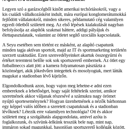
Legyen szó a garázscégből kinőtt amerikai techóriásokról, vagy a
kis családi vállalkozásként indult, mára európai konglomerátumokká
fejlődött vállalatokról, minden sikeres, példamutató cég valamilyen
egyedi ötletből született meg. Az első lépések kialakulását nagyban
befolyásolja az alapítók szakmai háttere, addigi pályájuk és
élettapasztalataik, valamint az ötletet segítő szociális kapcsolataik.
A Seyu esetében sem történt ez másként, az alapító csapatunk
minden tagja aktívan sportolt, majd az IT és sportmarketing területén
szerzett szaktudást. Ezen szenvedélyeinket akartuk összegyúrni és
értéket teremteni belőle sok sok sportszerető embernek. Az ötlet egy
futballmeccs alatt jött: a kamera folyamatosan pásztázta a
közönséget, akik jókedvűen integettek és mosolyogtak, mert látták
magukat a stadionban lévő kijelzőn.
Elgondolkodtunk azon, hogy vajon meg lehetne-e adni ezen
embereknek a lehetőséget, hogy saját feltételeik szerint, amikor
szeretnének akkor váljanak részesévé a számukra nagy örömet
nyújtó sporteseménynek? Hogyan üzenhetnének a nézők bárhonnan
egy képpel valós időben a szeretett csapatuknak és a stadionban
lévőknek? Létezik erre valamilyen technológia? Ott és akkor
született meg a szolgáltatás alapgondolata, amivel azóta is
foglalkozunk, és szívünk-lelkünk tesszük bele nap, mint nap,
immáron sokad magunkkal, hasonlóan sportszerető kollégák között.