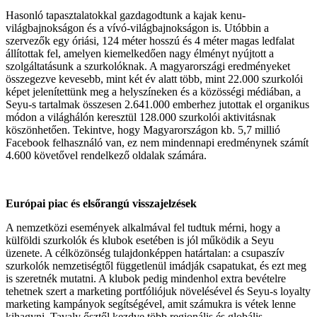
Hasonló tapasztalatokkal gazdagodtunk a kajak kenu-
világbajnokságon és a vívó-világbajnokságon is. Utóbbin a
szervezők egy óriási, 124 méter hosszú és 4 méter magas ledfalat
állítottak fel, amelyen kiemelkedően nagy élményt nyújtott a
szolgáltatásunk a szurkolóknak. A magyarországi eredményeket
összegezve kevesebb, mint két év alatt több, mint 22.000 szurkolói
képet jelenítettünk meg a helyszíneken és a közösségi médiában, a
Seyu-s tartalmak összesen 2.641.000 emberhez jutottak el organikus
módon a világhálón keresztül 128.000 szurkolói aktivitásnak
köszönhetően. Tekintve, hogy Magyarországon kb. 5,7 millió
Facebook felhasználó van, ez nem mindennapi eredménynek számít
4.600 követővel rendelkező oldalak számára.
Európai piac és elsőrangú visszajelzések
A nemzetközi események alkalmával fel tudtuk mérni, hogy a
külföldi szurkolók és klubok esetében is jól működik a Seyu
üzenete. A célközönség tulajdonképpen határtalan: a csupaszív
szurkolók nemzetiségtől függetlenül imádják csapatukat, és ezt meg
is szeretnék mutatni. A klubok pedig mindenhol extra bevételre
tehetnek szert a marketing portfóliójuk növelésével és Seyu-s loyalty
marketing kampányok segítségével, amit számukra is vétek lenne
kihagyni. Tavaly ősztől kezdve több regionális és globális