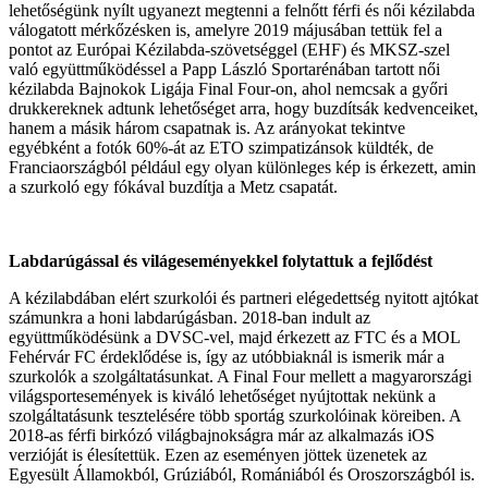
lehetőségünk nyílt ugyanezt megtenni a felnőtt férfi és női kézilabda
válogatott mérkőzésken is, amelyre 2019 májusában tettük fel a
pontot az Európai Kézilabda-szövetséggel (EHF) és MKSZ-szel
való együttműködéssel a Papp László Sportarénában tartott női
kézilabda Bajnokok Ligája Final Four-on, ahol nemcsak a győri
drukkereknek adtunk lehetőséget arra, hogy buzdítsák kedvenceiket,
hanem a másik három csapatnak is. Az arányokat tekintve
egyébként a fotók 60%-át az ETO szimpatizánsok küldték, de
Franciaországból például egy olyan különleges kép is érkezett, amin
a szurkoló egy fókával buzdítja a Metz csapatát.
Labdarúgással és világeseményekkel folytattuk a fejlődést
A kézilabdában elért szurkolói és partneri elégedettség nyitott ajtókat
számunkra a honi labdarúgásban. 2018-ban indult az
együttműködésünk a DVSC-vel, majd érkezett az FTC és a MOL
Fehérvár FC érdeklődése is, így az utóbbiaknál is ismerik már a
szurkolók a szolgáltatásunkat. A Final Four mellett a magyarországi
világsportesemények is kiváló lehetőséget nyújtottak nekünk a
szolgáltatásunk tesztelésére több sportág szurkolóinak köreiben. A
2018-as férfi birkózó világbajnokságra már az alkalmazás iOS
verzióját is élesítettük. Ezen az eseményen jöttek üzenetek az
Egyesült Államokból, Grúziából, Romániából és Oroszországból is.