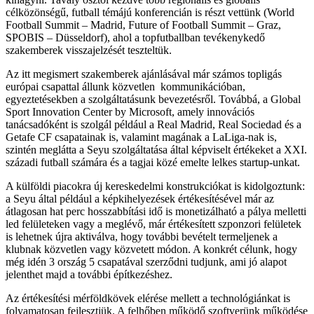
célközönségű, futball témájú konferencián is részt vettünk (World
Football Summit – Madrid, Future of Football Summit – Graz,
SPOBIS – Düsseldorf), ahol a topfutballban tevékenykedő
szakemberek visszajelzését teszteltük.
Az itt megismert szakemberek ajánlásával már számos topligás
európai csapattal állunk közvetlen kommunikációban,
egyeztetésekben a szolgáltatásunk bevezetésről. Továbbá, a Global
Sport Innovation Center by Microsoft, amely innovációs
tanácsadóként is szolgál például a Real Madrid, Real Sociedad és a
Getafe CF csapatainak is, valamint magának a LaLiga-nak is,
szintén meglátta a Seyu szolgáltatása által képviselt értékeket a XXI.
századi futball számára és a tagjai közé emelte lelkes startup-unkat.
A külföldi piacokra új kereskedelmi konstrukciókat is kidolgoztunk:
a Seyu által például a képkihelyezések értékesítésével már az
átlagosan hat perc hosszabbítási idő is monetizálható a pálya melletti
led felületeken vagy a meglévő, már értékesített szponzori felületek
is lehetnek újra aktiválva, hogy további bevételt termeljenek a
klubnak közvetlen vagy közvetett módon. A konkrét célunk, hogy
még idén 3 ország 5 csapatával szerződni tudjunk, ami jó alapot
jelenthet majd a további építkezéshez.
Az értékesítési mérföldkövek elérése mellett a technológiánkat is
folyamatosan fejlesztjük. A felhőben működő szoftverünk működése