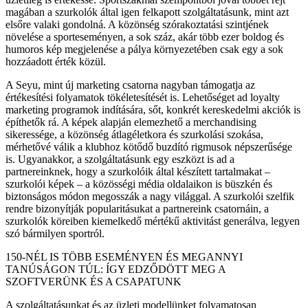
magában a szurkolók által igen felkapott szolgáltatásunk, mint azt
elsőre valaki gondolná. A közönség szórakoztatási szintjének
növelése a sporteseményen, a sok száz, akár több ezer boldog és
humoros kép megjelenése a pálya környezetében csak egy a sok
hozzáadott érték közül.
A Seyu, mint új marketing csatorna nagyban támogatja az
értékesítési folyamatok tökéletesítését is. Lehetőséget ad loyalty
marketing programok indítására, sőt, konkrét kereskedelmi akciók is
építhetők rá. A képek alapján elemezhető a merchandising
sikeressége, a közönség átlagéletkora és szurkolási szokása,
mérhetővé válik a klubhoz kötődő buzdító rigmusok népszerűsége
is. Ugyanakkor, a szolgáltatásunk egy eszközt is ad a
partnereinknek, hogy a szurkolóik által készített tartalmakat –
szurkolói képek – a közösségi média oldalaikon is büszkén és
biztonságos módon megosszák a nagy világgal. A szurkolói szelfik
rendre bizonyítják popularitásukat a partnereink csatornáin, a
szurkolók köreiben kiemelkedő mértékű aktivitást generálva, legyen
szó bármilyen sportról.
150-NÉL IS TÖBB ESEMÉNYEN ÉS MEGANNYI
TANÚSÁGON TÚL: ÍGY EDZŐDÖTT MEG A
SZOFTVERÜNK ÉS A CSAPATUNK
A szolgáltatásunkat és az üzleti modellünket folyamatosan