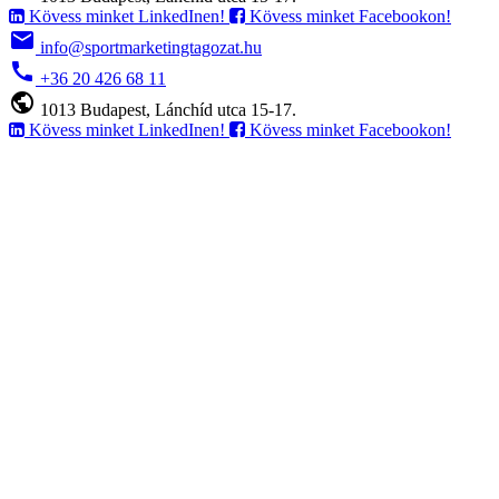
Kövess minket LinkedInen!
Kövess minket Facebookon!
email
info@sportmarketingtagozat.hu
call
+36 20 426 68 11
public
1013 Budapest, Lánchíd utca 15-17.
Kövess minket LinkedInen!
Kövess minket Facebookon!