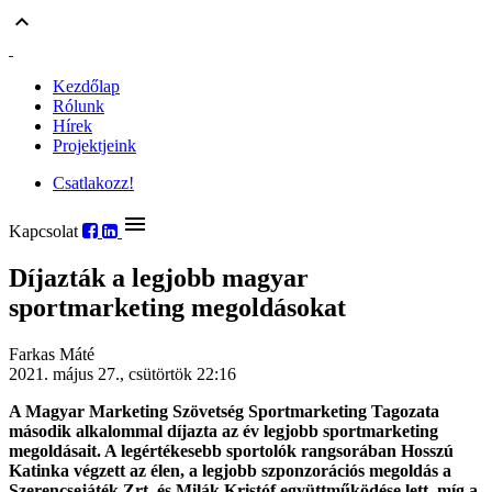
keyboard_arrow_up
Kezdőlap
Rólunk
Hírek
Projektjeink
Csatlakozz!
menu
Kapcsolat
Díjazták a legjobb magyar
sportmarketing megoldásokat
Farkas Máté
2021. május 27., csütörtök 22:16
A Magyar Marketing Szövetség Sportmarketing Tagozata
második alkalommal díjazta az év legjobb sportmarketing
megoldásait. A legértékesebb sportolók rangsorában Hosszú
Katinka végzett az élen, a legjobb szponzorációs megoldás a
Szerencsejáték Zrt. és Milák Kristóf együttműködése lett, míg a