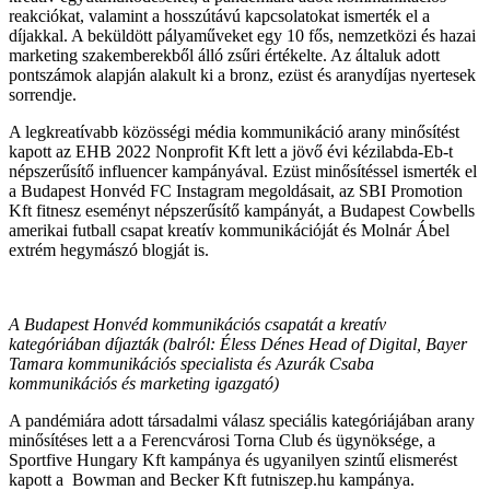
reakciókat, valamint a hosszútávú kapcsolatokat ismerték el a
díjakkal. A beküldött pályaműveket egy 10 fős, nemzetközi és hazai
marketing szakemberekből álló zsűri értékelte. Az általuk adott
pontszámok alapján alakult ki a bronz, ezüst és aranydíjas nyertesek
sorrendje.
A legkreatívabb közösségi média kommunikáció arany minősítést
kapott az EHB 2022 Nonprofit Kft lett a jövő évi kézilabda-Eb-t
népszerűsítő influencer kampányával. Ezüst minősítéssel ismerték el
a Budapest Honvéd FC Instagram megoldásait, az SBI Promotion
Kft fitnesz eseményt népszerűsítő kampányát, a Budapest Cowbells
amerikai futball csapat kreatív kommunikációját és Molnár Ábel
extrém hegymászó blogját is.
A Budapest Honvéd kommunikációs csapatát a kreatív
kategóriában díjazták (balról: Éless Dénes Head of Digital, Bayer
Tamara kommunikációs specialista és Azurák Csaba
kommunikációs és marketing igazgató)
A pandémiára adott társadalmi válasz speciális kategóriájában arany
minősítéses lett a a Ferencvárosi Torna Club és ügynöksége, a
Sportfive Hungary Kft kampánya és ugyanilyen szintű elismerést
kapott a Bowman and Becker Kft futniszep.hu kampánya.