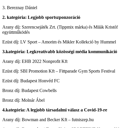
3. Bereznay Dániel
2. kategória: Legjobb sportszponzoráció
Arany díj: Szerencsejáték Zrt. (Tippmix márka) és Milák Kristóf
együttműködés
Ezüst díj: LV Sport – Amorim és Mikler Kollekció by Hummel
3.kategória: Legkreatívabb közösségi média kommunikáció
Arany díj: EHB 2022 Nonprofit Kft
Ezüst díj: SBI Promotion Kft – Fittparade Gym Sports Festival
Ezüst díj: Budapest Honvéd FC
Bronz díj: Budapest Cowbells
Bronz díj: Molnár Ábel
4.kategória: A legjobb társadalmi válasz a Covid-19-re
Arany díj: Bowman and Becker Kft – futniszep.hu