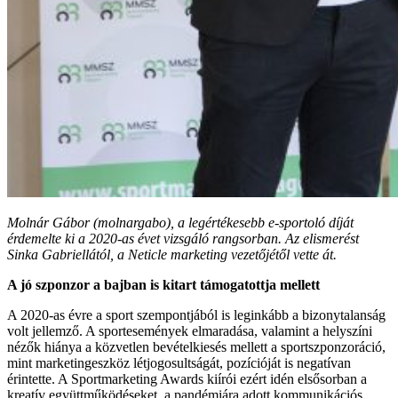
Molnár Gábor (molnargabo), a legértékesebb e-sportoló díját
érdemelte ki a 2020-as évet vizsgáló rangsorban. Az elismerést
Sinka Gabriellától, a Neticle marketing vezetőjétől vette át.
A jó szponzor a bajban is kitart támogatottja mellett
A 2020-as évre a sport szempontjából is leginkább a bizonytalanság
volt jellemző. A sportesemények elmaradása, valamint a helyszíni
nézők hiánya a közvetlen bevételkiesés mellett a sportszponzoráció,
mint marketingeszköz létjogosultságát, pozícióját is negatívan
érintette. A Sportmarketing Awards kiírói ezért idén elsősorban a
kreatív együttműködéseket, a pandémiára adott kommunikációs