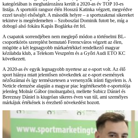
kategóriában is meghatározásra került a 2020-as év TOP 10-es
listája. A sportolói rangsor élén Hosszú Katinka végzett, megvédve
ezzel tavalyi elsőségét. A második helyre – a sportszakmai sikereket
tekintve is megérdemelten – Szoboszlai Dominik futott be, míg a
dobogó alsó fokára Kapás Boglárka ért fel.
A csapatok sorrendjében nem meglepő módon a történelmi BL-
csoportkörös szereplést bemutató Ferencváros végzett az élen,
mögötte a két legnagyobb márkaértékkel rendelkező magyar
kézilabda klub, a Telekom Veszprém és a Győri Audi ETO KC
következett.
A 2020-as év egyik legnagyobb nyertese az e-sport volt. Az élő
sport hiánya miatt jelentősen növekedtek az e-sport események
nézőszámai és így természetesen a versenyzők iránti figyelem is. A
Neticle elemzése alapján a magyar piac legértékesebb e-sportolója
jelenleg Molnár Gábor (molnargabo), mellette Subicz Dániel és
Bereznay Dániel is kiugróan sikeres éven van túl, ami személyes
márkájuk értékének is érezhető növekedést hozott.