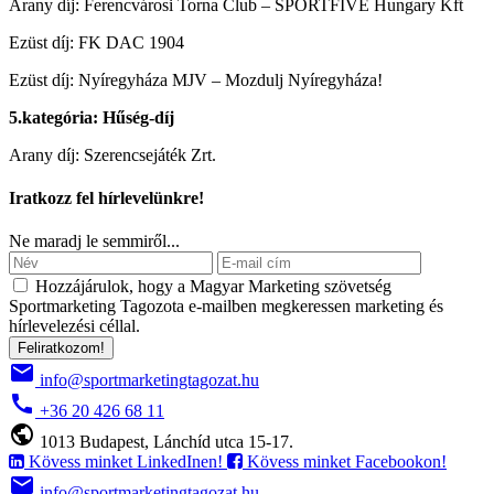
Arany díj: Ferencvárosi Torna Club – SPORTFIVE Hungary Kft
Ezüst díj: FK DAC 1904
Ezüst díj: Nyíregyháza MJV – Mozdulj Nyíregyháza!
5.kategória: Hűség-díj
Arany díj: Szerencsejáték Zrt.
Iratkozz fel hírlevelünkre!
Ne maradj le semmiről...
Hozzájárulok, hogy a Magyar Marketing szövetség
Sportmarketing Tagozota e‑mailben megkeressen marketing és
hírlevelezési céllal.
Feliratkozom!
email
info@sportmarketingtagozat.hu
call
+36 20 426 68 11
public
1013 Budapest, Lánchíd utca 15-17.
Kövess minket LinkedInen!
Kövess minket Facebookon!
email
info@sportmarketingtagozat.hu