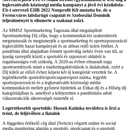
legkreatívabb közösségi média kampányt a jövő évi kézilabda-
Eb-t szervező EHB 2022 Nonprofit Kft mutatta be, de a
Ferencváros labdarúgó csapatát és Szoboszlai Dominik
teljesítményét is elismerte a szakmai zsűri.
Az MMSZ Sportmarketing Tagozata által megalapított
Sportmarketing Díj célja, hogy a kommunikációs szakemberek
megmutassák és megismerjék a sportmarketing és sportszponzoráció
legkiválóbb hazai kampányait és az abban rejlő üzleti értéket. A
pandémia által alapjaiban érintett sportvilág nehéz éven van túl, az
iparág szereplői közül a sportolói és szponzori oldalról is
rugalmasságra volt szükség. A 2020-as évben elmaradt nagy
sportesemények miatt a marketingaktivitások is átalakultak, ezért a
Díj kiírói az előző évhez képest két új kategóriát vezettek be. A
legértékesebb sportolói/sportcsapat/esport márka, legjobb
sportszponzoráció és a legkreatívabb közösségi média
kommunikáció mellett győztest hirdettek az Etikai díj és a Hűség díj
kategóriájában is, amellyel a kifejezetten a pandémiára adott
válaszreakciók sikerességét ismerték el.
Legértékesebb sportolók: Hosszú Katinka továbbra is őrzi a
trónt, de feljövőben a fiatalok
A független értékelő cég által (Neticle) végzett online és social
media monitoring alapján a sportoló, sportcsapat és e-sportoló