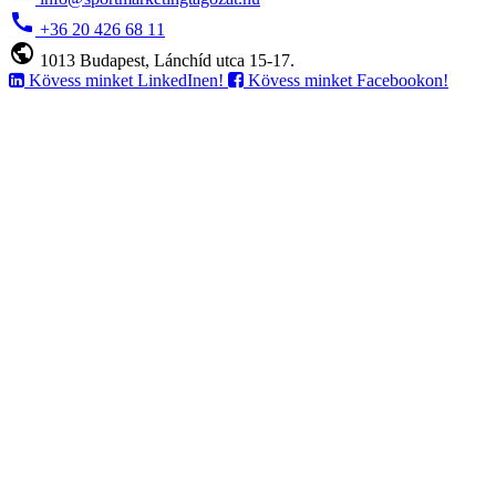
call
+36 20 426 68 11
public
1013 Budapest, Lánchíd utca 15-17.
Kövess minket LinkedInen!
Kövess minket Facebookon!