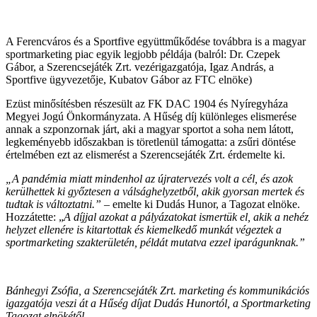
A Ferencváros és a Sportfive együttműkődése továbbra is a magyar
sportmarketing piac egyik legjobb példája (balról: Dr. Czepek
Gábor, a Szerencsejáték Zrt. vezérigazgatója, Igaz András, a
Sportfive ügyvezetője, Kubatov Gábor az FTC elnöke)
Ezüst minősítésben részesült az FK DAC 1904 és Nyíregyháza
Megyei Jogú Önkormányzata. A Hűség díj különleges elismerése
annak a szponzornak járt, aki a magyar sportot a soha nem látott,
legkeményebb időszakban is töretlenül támogatta: a zsűri döntése
értelmében ezt az elismerést a Szerencsejáték Zrt. érdemelte ki.
„A pandémia miatt mindenhol az újratervezés volt a cél, és azok
kerülhettek ki győztesen a válsághelyzetből, akik gyorsan mertek és
tudtak is változtatni.” –
emelte ki Dudás Hunor, a Tagozat elnöke.
Hozzátette: „
A díjjal azokat a pályázatokat ismertük el, akik a nehéz
helyzet ellenére is kitartottak és kiemelkedő munkát végeztek a
sportmarketing szakterületén, példát mutatva ezzel iparágunknak.”
Bánhegyi Zsófia, a Szerencsejáték Zrt. marketing és kommunikációs
igazgatója veszi át a Hűség díjat Dudás Hunortól, a Sportmarketing
Tagozat elnökétől