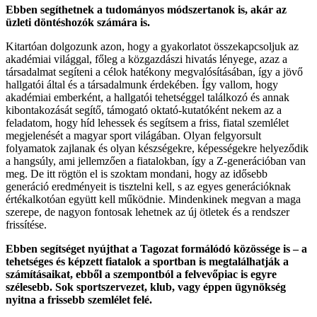
Ebben segíthetnek a tudományos módszertanok is, akár az
üzleti döntéshozók számára is.
Kitartóan dolgozunk azon, hogy a gyakorlatot összekapcsoljuk az
akadémiai világgal, főleg a közgazdászi hivatás lényege, azaz a
társadalmat segíteni a célok hatékony megvalósításában, így a jövő
hallgatói által és a társadalmunk érdekében. Így vallom, hogy
akadémiai emberként, a hallgatói tehetséggel találkozó és annak
kibontakozását segítő, támogató oktató-kutatóként nekem az a
feladatom, hogy híd lehessek és segítsem a friss, fiatal szemlélet
megjelenését a magyar sport világában. Olyan felgyorsult
folyamatok zajlanak és olyan készségekre, képességekre helyeződik
a hangsúly, ami jellemzően a fiatalokban, így a Z-generációban van
meg. De itt rögtön el is szoktam mondani, hogy az idősebb
generáció eredményeit is tisztelni kell, s az egyes generációknak
értékalkotóan együtt kell működnie. Mindenkinek megvan a maga
szerepe, de nagyon fontosak lehetnek az új ötletek és a rendszer
frissítése.
Ebben segítséget nyújthat a Tagozat formálódó közössége is – a
tehetséges és képzett fiatalok a sportban is megtalálhatják a
számításaikat, ebből a szempontból a felvevőpiac is egyre
szélesebb. Sok sportszervezet, klub, vagy éppen ügynökség
nyitna a frissebb szemlélet felé.