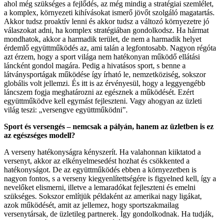
ahol még szükséges a fejlődés, az még mindig a stratégiai szemlélet,
a komplex, környezeti kihívásokat ismerő jövőt szolgáló magatartás.
Akkor tudsz proaktív lenni és akkor tudsz a változó környezetre jó
válaszokat adni, ha komplex stratégiában gondolkodsz. Ha hármat
mondhatok, akkor a harmadik terület, de nem a harmadik helyet
érdemlő együttműködés az, ami talán a legfontosabb. Nagyon régóta
azt érzem, hogy a sport világa nem hatékonyan működő ellátási
láncként gondol magára. Pedig a hivatásos sport, s benne a
látványsportágak működése így írható le, nemzetköziség, sokszor
globális volt jellemzi. És itt is az érvényesül, hogy a leggyengébb
láncszem fogja meghatározni az egésznek a működését. Ezért
együttműködve kell egymást fejleszteni. Vagy ahogyan az üzleti
világ teszi: „versengve együttműködni”.
Sport és versengés – nemcsak a pályán, hanem az üzletben is ez
az egészséges modell?
A verseny hatékonyságra kényszerít. Ha valahonnan kiiktatod a
versenyt, akkor az elkényelmesedést hozhat és csökkented a
hatékonyságot. De az együttműködés ebben a környezetben is
nagyon fontos, s a verseny kiegyenlítettségére is figyelned kell, így a
nevelőket elismerni, illetve a lemaradókat fejleszteni és emelni
szükséges. Sokszor említjük példaként az amerikai nagy ligákat,
azok működését, amit az jellemez, hogy sportszakmailag
versenytársak, de üzletileg partnerek. Így gondolkodnak. Ha tudják,