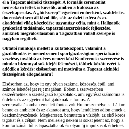
el a Tagozat alelnöki tisztségét. A formális ceremóniát
nemsokára tettek is követik, amiben a kulcsszó az
összekapcsolás. A „hídszerep” egyetemi emberként, szakfelelős-
docensként sem áll távol tőle, sőt: az üzleti szféra és az
akadémiai világ közeledése ugyanúgy célja, mint a Hallgatók
gyakorlati tudásának, tapasztalatszerzésének fejlesztése,
amiknek megvalósításában a Tagozatban vállalt szerepe is
nagyban segítheti.
Oktatói munkája mellett a kutatóközpont, valamint a
gazdálkodás és menedzsment sportgazdaságtan specializáció
vezetése, továbbá az éves nemzetközi Konferencia szervezése is
minden bizonnyal sok idejét felemészti, többek között ezért is
adódik a kérdés: elsősorban mi motiválta a Tagozat alelnöki
tisztségének elfogadására?
Elsősorban az, hogy itt egy olyan szakmai közösség épül, ami
számos lehetőséget rejt magában. Ebben a szervezetben
összeérhetnek a szerteágazó kapcsolatok, ami egyrészt számomra is
érdekes és az egyetemi hallgatóknak is fontos. A
szerepvállalásomban emellett fontos volt Hunor személye is. Láttam
benne az ambíciót és az akaratot arra, hogy lendületet adjon ennek a
kezdeményezésnek. Megkeresett, bemutatta a vízióját, az első körös
tagokat és a céljait. Nem mellesleg nekem is sokat jelent az, hogy a
komfortzónán túl is tapasztalhatok és olyan új impulzusok érhetnek