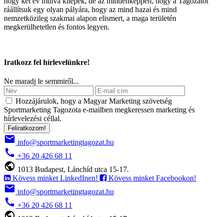
hogy két év múlva kilépek, de az mindenképpen, hogy a Tagozatot
ráállítsuk egy olyan pályára, hogy az mind hazai és mind
nemzetközileg szakmai alapon elismert, a maga területén
megkerülhetetlen és fontos legyen.
Iratkozz fel hírlevelünkre!
Ne maradj le semmiről...
Hozzájárulok, hogy a Magyar Marketing szövetség
Sportmarketing Tagozota e‑mailben megkeressen marketing és
hírlevelezési céllal.
Feliratkozom!
email
info@sportmarketingtagozat.hu
call
+36 20 426 68 11
public
1013 Budapest, Lánchíd utca 15-17.
Kövess minket LinkedInen!
Kövess minket Facebookon!
email
info@sportmarketingtagozat.hu
call
+36 20 426 68 11
public