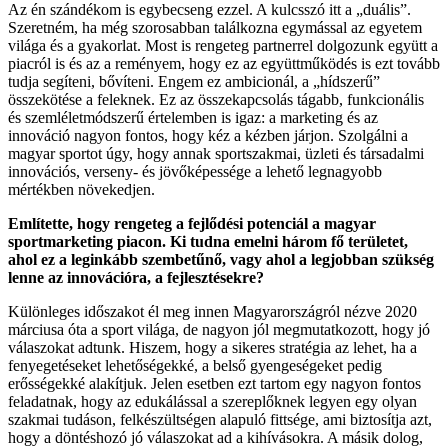
Az én szándékom is egybecseng ezzel. A kulcsszó itt a „duális”.
Szeretném, ha még szorosabban találkozna egymással az egyetem
világa és a gyakorlat. Most is rengeteg partnerrel dolgozunk együtt a
piacról is és az a reményem, hogy ez az együttműködés is ezt tovább
tudja segíteni, bővíteni. Engem ez ambicionál, a „hídszerű”
összekötése a feleknek. Ez az összekapcsolás tágabb, funkcionális
és szemléletmódszerű értelemben is igaz: a marketing és az
innováció nagyon fontos, hogy kéz a kézben járjon. Szolgálni a
magyar sportot úgy, hogy annak sportszakmai, üzleti és társadalmi
innovációs, verseny- és jövőképessége a lehető legnagyobb
mértékben növekedjen.
Említette, hogy rengeteg a fejlődési potenciál a magyar
sportmarketing piacon. Ki tudna emelni három fő területet,
ahol ez a leginkább szembetűnő, vagy ahol a legjobban szükség
lenne az innovációra, a fejlesztésekre?
Különleges időszakot él meg innen Magyarországról nézve 2020
márciusa óta a sport világa, de nagyon jól megmutatkozott, hogy jó
válaszokat adtunk. Hiszem, hogy a sikeres stratégia az lehet, ha a
fenyegetéseket lehetőségekké, a belső gyengeségeket pedig
erősségekké alakítjuk. Jelen esetben ezt tartom egy nagyon fontos
feladatnak, hogy az edukálással a szereplőknek legyen egy olyan
szakmai tudáson, felkészültségen alapuló fittsége, ami biztosítja azt,
hogy a döntéshozó jó válaszokat ad a kihívásokra. A másik dolog,