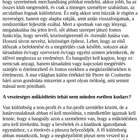
hogy szeretnének merchandising pólókat rendelni, akkor jobb, ha az
összes klub megrendeli, és csak a tömeges személyre szabásban, az
arculatban fognak különbözni. És még akkor sem húzzák le rögtön a
nyereséget, hanem egy alapba rakják, amit aztán visszaforgatnak, a
rendszerüket fejlesztik ezáltal. Mert a sportnak van egy lényegi,
megalakulása óta jelen levő, sőt abban szerepet játszó fontos
funkciója, hogy nevelő, közösségteremtő és -formáló hatása van.
Hosszú távon nevelsz, közösséget építesz. Lehet, hogy az első
időszak a befektetésé és a megtérülés csak később, sokszor akár
társadalmi és/vagy szervezeti és/vagy egyéni szinten jelentkezik, de
idővel meghozza az eredményt. És hangsúlyt kell kapjon, hogy ez
nemcsak anyagi, hanem társadalmi vagy kapcsolati megtérülés
szintjén is értelmezhető és fontos ezekben a megközelítésekben is
értelmezni. A mai világban külön értékkel bír Pierre de Coubertin
báró azon gondolata miszerint a sport olyan örökség, ami semmi
mással nem pótolható.
A veszteséges működtetés tehát nem minden esetben kudarc?
Van különbség a non-profit és a for-profit szemlélet között, de a
határvonalaknak abban el kell mosódnia, s mindkettőre igaznak kell
lennie, hogy a hangsúly azon a személeten van, hogy a működésben
arra kell törekedni, hogy a bevételek és a kiadások igazodjanak
egymáshoz, s a törekvés a pluszra helyeződjék. A fő különbség
abban mutatkozik, hogy a megképződött pluszt nem veszed ki a