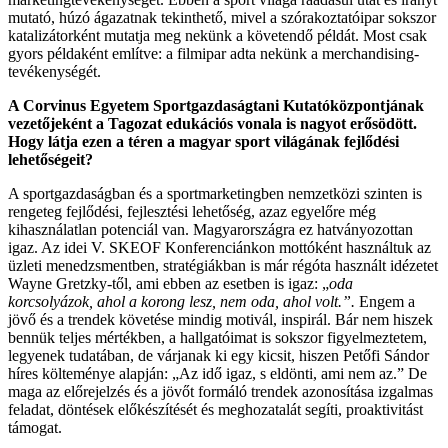
mutató, húzó ágazatnak tekinthető, mivel a szórakoztatóipar sokszor
katalizátorként mutatja meg nekünk a követendő példát. Most csak
gyors példaként említve: a filmipar adta nekünk a merchandising-
tevékenységét.
A Corvinus Egyetem Sportgazdaságtani Kutatóközpontjának
vezetőjeként a Tagozat edukációs vonala is nagyot erősödött.
Hogy látja ezen a téren a magyar sport világának fejlődési
lehetőségeit?
A sportgazdaságban és a sportmarketingben nemzetközi szinten is
rengeteg fejlődési, fejlesztési lehetőség, azaz egyelőre még
kihasználatlan potenciál van. Magyarországra ez hatványozottan
igaz. Az idei V. SKEOF Konferenciánkon mottóként használtuk az
üzleti menedzsmentben, stratégiákban is már régóta használt idézetet
Wayne Gretzky-től, ami ebben az esetben is igaz: „
oda
korcsolyázok, ahol a korong lesz, nem oda, ahol volt.”.
Engem a
jövő és a trendek követése mindig motivál, inspirál. Bár nem hiszek
bennük teljes mértékben, a hallgatóimat is sokszor figyelmeztetem,
legyenek tudatában, de várjanak ki egy kicsit, hiszen Petőfi Sándor
híres költeménye alapján: „Az idő igaz, s eldönti, ami nem az.” De
maga az előrejelzés és a jövőt formáló trendek azonosítása izgalmas
feladat, döntések előkészítését és meghozatalát segíti, proaktivitást
támogat.