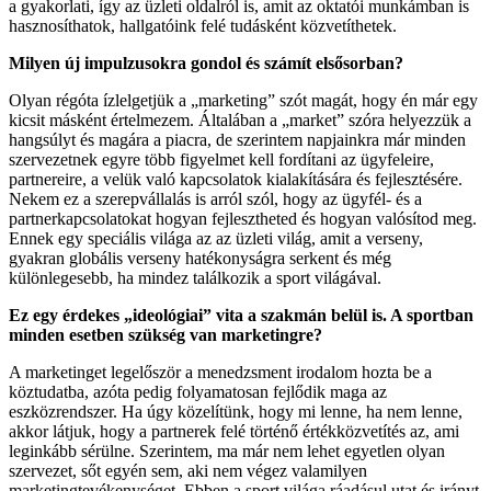
a gyakorlati, így az üzleti oldalról is, amit az oktatói munkámban is
hasznosíthatok, hallgatóink felé tudásként közvetíthetek.
Milyen új impulzusokra gondol és számít elsősorban?
Olyan régóta ízlelgetjük a „marketing” szót magát, hogy én már egy
kicsit másként értelmezem. Általában a „market” szóra helyezzük a
hangsúlyt és magára a piacra, de szerintem napjainkra már minden
szervezetnek egyre több figyelmet kell fordítani az ügyfeleire,
partnereire, a velük való kapcsolatok kialakítására és fejlesztésére.
Nekem ez a szerepvállalás is arról szól, hogy az ügyfél- és a
partnerkapcsolatokat hogyan fejlesztheted és hogyan valósítod meg.
Ennek egy speciális világa az az üzleti világ, amit a verseny,
gyakran globális verseny hatékonyságra serkent és még
különlegesebb, ha mindez találkozik a sport világával.
Ez egy érdekes „ideológiai” vita a szakmán belül is. A sportban
minden esetben szükség van marketingre?
A marketinget legelőször a menedzsment irodalom hozta be a
köztudatba, azóta pedig folyamatosan fejlődik maga az
eszközrendszer. Ha úgy közelítünk, hogy mi lenne, ha nem lenne,
akkor látjuk, hogy a partnerek felé történő értékközvetítés az, ami
leginkább sérülne. Szerintem, ma már nem lehet egyetlen olyan
szervezet, sőt egyén sem, aki nem végez valamilyen
marketingtevékenységet. Ebben a sport világa ráadásul utat és irányt