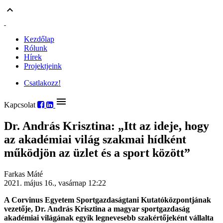
keyboard_arrow_up
Kezdőlap
Rólunk
Hírek
Projektjeink
Csatlakozz!
menu
Kapcsolat
Dr. András Krisztina: „Itt az ideje, hogy
az akadémiai világ szakmai hídként
működjön az üzlet és a sport között”
Farkas Máté
2021. május 16., vasárnap 12:22
A Corvinus Egyetem Sportgazdaságtani Kutatóközpontjának
vezetője, Dr. András Krisztina a magyar sportgazdaság
akadémiai világának egyik legnevesebb szakértőjeként vállalta