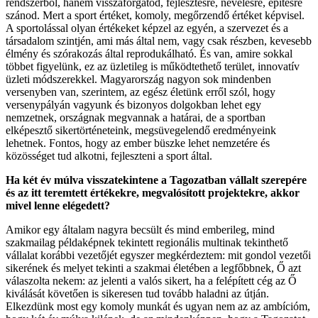
rendszerből, hanem visszaforgatod, fejlesztésre, nevelésre, építésre
szánod. Mert a sport értéket, komoly, megőrzendő értéket képvisel.
A sportolással olyan értékeket képzel az egyén, a szervezet és a
társadalom szintjén, ami más által nem, vagy csak részben, kevesebb
élmény és szórakozás által reprodukálható. És van, amire sokkal
többet figyelünk, ez az üzletileg is működtethető terület, innovatív
üzleti módszerekkel. Magyarország nagyon sok mindenben
versenyben van, szerintem, az egész életünk erről szól, hogy
versenypályán vagyunk és bizonyos dolgokban lehet egy
nemzetnek, országnak megvannak a határai, de a sportban
elképesztő sikertörténeteink, megsüvegelendő eredményeink
lehetnek. Fontos, hogy az ember büszke lehet nemzetére és
közösséget tud alkotni, fejleszteni a sport által.
Ha két év múlva visszatekintene a Tagozatban vállalt szerepére
és az itt teremtett értékekre, megvalósított projektekre, akkor
mivel lenne elégedett?
Amikor egy általam nagyra becsült és mind emberileg, mind
szakmailag példaképnek tekintett regionális multinak tekinthető
vállalat korábbi vezetőjét egyszer megkérdeztem: mit gondol vezetői
sikerének és melyet tekinti a szakmai életében a legfőbbnek, Ő azt
válaszolta nekem: az jelenti a valós sikert, ha a felépített cég az Ő
kiválását követően is sikeresen tud tovább haladni az útján.
Elkezdünk most egy komoly munkát és ugyan nem az az ambícióm,