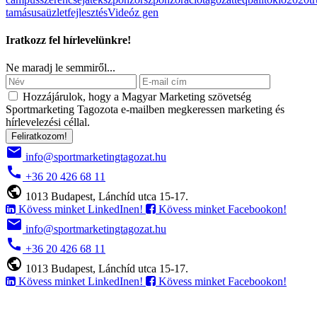
tamás
usa
üzletfejlesztés
Videó
z gen
Iratkozz fel hírlevelünkre!
Ne maradj le semmiről...
Hozzájárulok, hogy a Magyar Marketing szövetség
Sportmarketing Tagozota e‑mailben megkeressen marketing és
hírlevelezési céllal.
Feliratkozom!
email
info@sportmarketingtagozat.hu
call
+36 20 426 68 11
public
1013 Budapest, Lánchíd utca 15-17.
Kövess minket LinkedInen!
Kövess minket Facebookon!
email
info@sportmarketingtagozat.hu
call
+36 20 426 68 11
public
1013 Budapest, Lánchíd utca 15-17.
Kövess minket LinkedInen!
Kövess minket Facebookon!