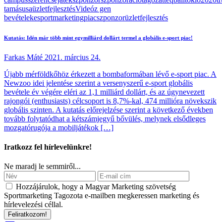
tamás
usa
üzletfejlesztés
Videó
z gen
bevételek
esport
marketing
piac
szponzor
üzletfejlesztés
Kutatás: Idén már több mint egymilliárd dollárt termel a globális e-sport piac!
Farkas Máté
2021. március 24.
Újabb mérföldkőhöz érkezett a bombaformában lévő e-sport piac. A
Newzoo idei jelentése szerint a versenyszerű e-sport globális
bevétele év végére eléri az 1,1 milliárd dollárt, és az úgynevezett
rajongói (enthusiasts) célcsoport is 8,7%-kal, 474 millióra növekszik
globális szinten. A kutatás előrejelzése szerint a következő években
tovább folytatódhat a kétszámjegyű bővülés, melynek elsődleges
mozgatórugója a mobiljátékok […]
Iratkozz fel hírlevelünkre!
Ne maradj le semmiről...
Hozzájárulok, hogy a Magyar Marketing szövetség
Sportmarketing Tagozota e‑mailben megkeressen marketing és
hírlevelezési céllal.
Feliratkozom!