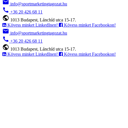
email
info@sportmarketingtagozat.hu
call
+36 20 426 68 11
public
1013 Budapest, Lánchíd utca 15-17.
Kövess minket LinkedInen!
Kövess minket Facebookon!
email
info@sportmarketingtagozat.hu
call
+36 20 426 68 11
public
1013 Budapest, Lánchíd utca 15-17.
Kövess minket LinkedInen!
Kövess minket Facebookon!