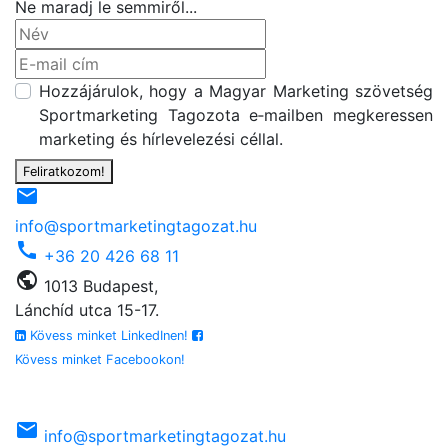
Ne maradj le semmiről...
Hozzájárulok, hogy a Magyar Marketing szövetség
Sportmarketing Tagozota e‑mailben megkeressen
marketing és hírlevelezési céllal.
Feliratkozom!
email
info@sportmarketingtagozat.hu
call
+36 20 426 68 11
public
1013 Budapest,
Lánchíd utca 15-17.
Kövess minket LinkedInen!
Kövess minket Facebookon!
email
info@sportmarketingtagozat.hu