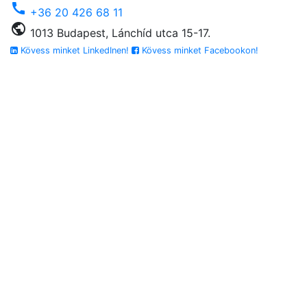
call
+36 20 426 68 11
public
1013 Budapest, Lánchíd utca 15-17.
Kövess minket LinkedInen!
Kövess minket Facebookon!