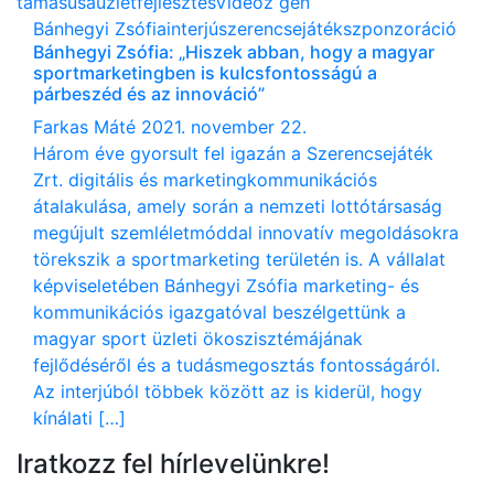
tamás
usa
üzletfejlesztés
Videó
z gen
Bánhegyi Zsófia
interjú
szerencsejáték
szponzoráció
Bánhegyi Zsófia: „Hiszek abban, hogy a magyar
sportmarketingben is kulcsfontosságú a
párbeszéd és az innováció”
Farkas Máté
2021. november 22.
Három éve gyorsult fel igazán a Szerencsejáték
Zrt. digitális és marketingkommunikációs
átalakulása, amely során a nemzeti lottótársaság
megújult szemléletmóddal innovatív megoldásokra
törekszik a sportmarketing területén is. A vállalat
képviseletében Bánhegyi Zsófia marketing- és
kommunikációs igazgatóval beszélgettünk a
magyar sport üzleti ökoszisztémájának
fejlődéséről és a tudásmegosztás fontosságáról.
Az interjúból többek között az is kiderül, hogy
kínálati […]
Iratkozz fel hírlevelünkre!