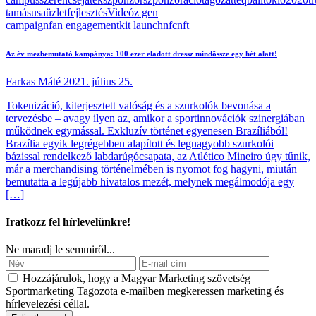
tamás
usa
üzletfejlesztés
Videó
z gen
campaign
fan engagement
kit launch
nfc
nft
Az év mezbemutató kampánya: 100 ezer eladott dressz mindössze egy hét alatt!
Farkas Máté
2021. július 25.
Tokenizáció, kiterjesztett valóság és a szurkolók bevonása a
tervezésbe – avagy ilyen az, amikor a sportinnovációk szinergiában
működnek egymással. Exkluzív történet egyenesen Brazíliából!
Brazília egyik legrégebben alapított és legnagyobb szurkolói
bázissal rendelkező labdarúgócsapata, az Atlético Mineiro úgy tűnik,
már a merchandising történelmében is nyomot fog hagyni, miután
bemutatta a legújabb hivatalos mezét, melynek megálmodója egy
[…]
Iratkozz fel hírlevelünkre!
Ne maradj le semmiről...
Hozzájárulok, hogy a Magyar Marketing szövetség
Sportmarketing Tagozota e‑mailben megkeressen marketing és
hírlevelezési céllal.