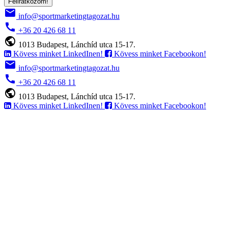
Feliratkozom!
email
info@sportmarketingtagozat.hu
call
+36 20 426 68 11
public
1013 Budapest, Lánchíd utca 15-17.
Kövess minket LinkedInen!
Kövess minket Facebookon!
email
info@sportmarketingtagozat.hu
call
+36 20 426 68 11
public
1013 Budapest, Lánchíd utca 15-17.
Kövess minket LinkedInen!
Kövess minket Facebookon!