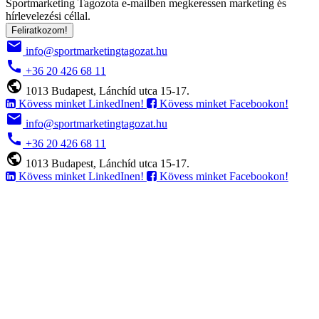
Sportmarketing Tagozota e‑mailben megkeressen marketing és
hírlevelezési céllal.
Feliratkozom!
email
info@sportmarketingtagozat.hu
call
+36 20 426 68 11
public
1013 Budapest, Lánchíd utca 15-17.
Kövess minket LinkedInen!
Kövess minket Facebookon!
email
info@sportmarketingtagozat.hu
call
+36 20 426 68 11
public
1013 Budapest, Lánchíd utca 15-17.
Kövess minket LinkedInen!
Kövess minket Facebookon!