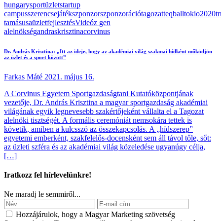
hungary
sportüzlet
startup
campus
szerencsejáték
szponzor
szponzoráció
tagozat
teqball
tokio2020
t
tamás
usa
üzletfejlesztés
Videó
z gen
alelnökség
andraskrisztina
corvinus
Dr. András Krisztina: „Itt az ideje, hogy az akadémiai világ szakmai hídként működjön
az üzlet és a sport között”
Farkas Máté
2021. május 16.
A Corvinus Egyetem Sportgazdaságtani Kutatóközpontjának
vezetője, Dr. András Krisztina a magyar sportgazdaság akadémiai
világának egyik legnevesebb szakértőjeként vállalta el a Tagozat
alelnöki tisztségét. A formális ceremóniát nemsokára tettek is
követik, amiben a kulcsszó az összekapcsolás. A „hídszerep”
egyetemi emberként, szakfelelős-docensként sem áll távol tőle, sőt:
az üzleti szféra és az akadémiai világ közeledése ugyanúgy célja,
[…]
Iratkozz fel hírlevelünkre!
Ne maradj le semmiről...
Hozzájárulok, hogy a Magyar Marketing szövetség