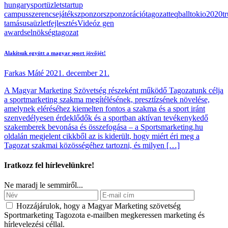
hungary
sportüzlet
startup
campus
szerencsejáték
szponzor
szponzoráció
tagozat
teqball
tokio2020
t
tamás
usa
üzletfejlesztés
Videó
z gen
awards
elnökség
tagozat
Alakítsuk együtt a magyar sport jövőjét!
Farkas Máté
2021. december 21.
A Magyar Marketing Szövetség részeként működő Tagozatunk célja
a sportmarketing szakma megítélésének, presztízsének növelése,
amelynek eléréséhez kiemelten fontos a szakma és a sport iránt
szenvedélyesen érdeklődők és a sportban aktívan tevékenykedő
szakemberek bevonása és összefogása – a Sportsmarketing.hu
oldalán megjelent cikkből az is kiderült, hogy miért éri meg a
Tagozat szakmai közösségéhez tartozni, és milyen […]
Iratkozz fel hírlevelünkre!
Ne maradj le semmiről...
Hozzájárulok, hogy a Magyar Marketing szövetség
Sportmarketing Tagozota e‑mailben megkeressen marketing és
hírlevelezési céllal.