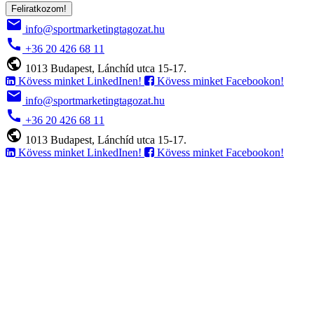
Feliratkozom!
email
info@sportmarketingtagozat.hu
call
+36 20 426 68 11
public
1013 Budapest, Lánchíd utca 15-17.
Kövess minket LinkedInen!
Kövess minket Facebookon!
email
info@sportmarketingtagozat.hu
call
+36 20 426 68 11
public
1013 Budapest, Lánchíd utca 15-17.
Kövess minket LinkedInen!
Kövess minket Facebookon!