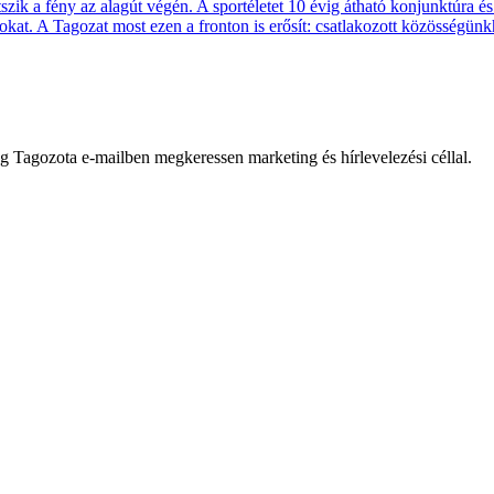
k a fény az alagút végén. A sportéletet 10 évig átható konjunktúra és 
atokat. A Tagozat most ezen a fronton is erősít: csatlakozott közösségü
Tagozota e‑mailben megkeressen marketing és hírlevelezési céllal.