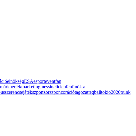
áció
elnökség
ESA
esport
event
fan
márkaérték
marketing
messi
neticle
nfc
nft
nők a
pus
szerencsejáték
szponzor
szponzoráció
tagozat
teqball
tokio2020
trunk