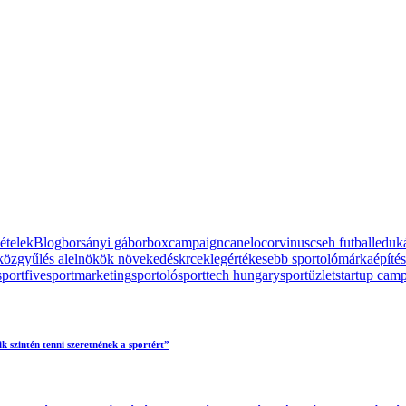
ételek
Blog
borsányi gábor
box
campaign
canelo
corvinus
cseh futball
eduk
közgyűlés alelnökök növekedés
krcek
legértékesebb sportoló
márkaépítés
sportfive
sportmarketing
sportoló
sporttech hungary
sportüzlet
startup cam
 szintén tenni szeretnének a sportért”