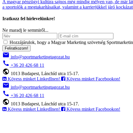
A magyar pénzügyi kultúra sajnos még mindig mélyen van, de már látszi
a sportolók a megtakarításaikat, valamint a karrierjükkel járó kockáz
Iratkozz fel hírlevelünkre!
Ne maradj le semmiről...
Hozzájárulok, hogy a Magyar Marketing szövetség Sportmarketing 
Feliratkozom!
email
info@sportmarketingtagozat.hu
call
+36 20 426 68 11
public
1013 Budapest, Lánchíd utca 15-17.
Kövess minket LinkedInen!
Kövess minket Facebookon!
email
info@sportmarketingtagozat.hu
call
+36 20 426 68 11
public
1013 Budapest, Lánchíd utca 15-17.
Kövess minket LinkedInen!
Kövess minket Facebookon!