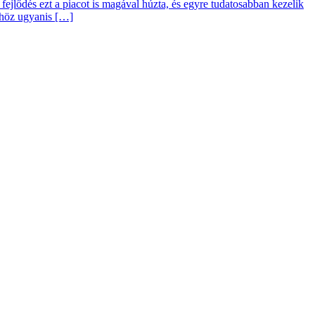
fejlődés ezt a piacot is magával húzta, és egyre tudatosabban kezelik
nkhöz ugyanis […]